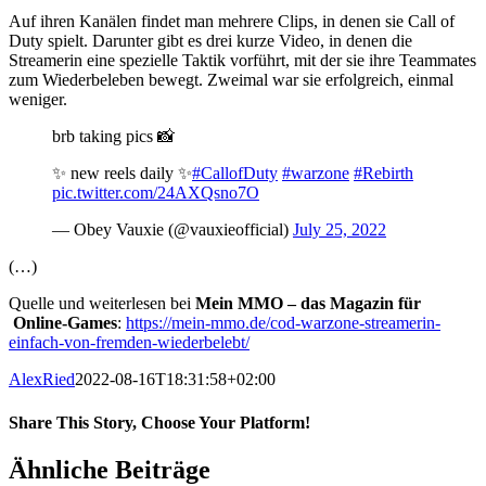
Auf ihren Kanälen findet man mehrere Clips, in denen sie Call of
Duty spielt. Darunter gibt es drei kurze Video, in denen die
Streamerin eine spezielle Taktik vorführt, mit der sie ihre Teammates
zum Wiederbeleben bewegt. Zweimal war sie erfolgreich, einmal
weniger.
brb taking pics 📸
✨ new reels daily ✨
#CallofDuty
#warzone
#Rebirth
pic.twitter.com/24AXQsno7O
— Obey Vauxie (@vauxieofficial)
July 25, 2022
(…)
Quelle und weiterlesen bei
Mein MMO – das Magazin für
Online-Games
:
https://mein-mmo.de/cod-warzone-streamerin-
einfach-von-fremden-wiederbelebt/
AlexRied
2022-08-16T18:31:58+02:00
Share This Story, Choose Your Platform!
Facebook
X
Reddit
WhatsApp
E-
Ähnliche Beiträge
Mail