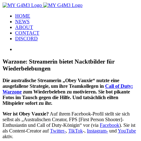
Zum
Inhalt
HOME
springen
NEWS
ABOUT
CONTACT
DISCORD
Zeige
grösseres
Bild
Warzone: Streamerin bietet Nacktbilder für
Wiederbelebungen
Die australische Streamerin „Obey Vauxie“ nutzte eine
ausgefallene Strategie, um ihre Teamkollegen in
Call of Duty:
Warzone
zum Wiederbeleben zu motivieren. Sie bot pikante
Fotos im Tausch gegen die Hilfe. Und tatsächlich eilten
Mitspieler sofort zu ihr.
Wer ist Obey Vauxie?
Auf ihrem Facebook-Profil stellt sie sich
selbst als „Australischen Creator, FPS [First Person Shooter]-
Enthusiastin und Call of Duty-Königin“ vor (via
Facebook
). Sie ist
als Content-Creator auf
Twitter-
,
TikTok
-,
Instagram-
und
YouTube
aktiv.